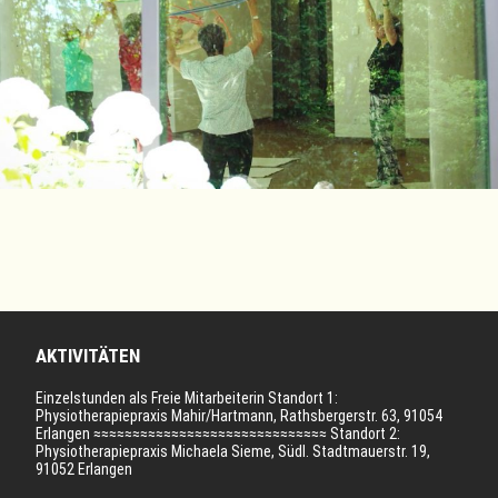
AKTIVITÄTEN
Einzelstunden als Freie Mitarbeiterin Standort 1:
Physiotherapiepraxis Mahir/Hartmann, Rathsbergerstr. 63, 91054
Erlangen ≈≈≈≈≈≈≈≈≈≈≈≈≈≈≈≈≈≈≈≈≈≈≈≈≈≈≈≈≈≈ Standort 2:
Physiotherapiepraxis Michaela Sieme, Südl. Stadtmauerstr. 19,
91052 Erlangen