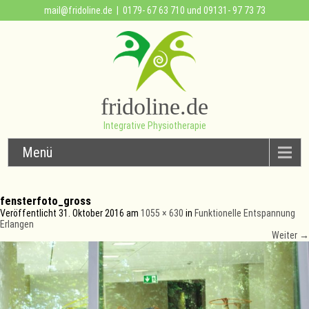
mail@fridoline.de
| 0179- 67 63 710 und 09131- 97 73 73
fridoline.de
Integrative Physiotherapie
Menü
fensterfoto_gross
Veröffentlicht
31. Oktober 2016
am
1055 × 630
in
Funktionelle Entspannung
Erlangen
Weiter
→