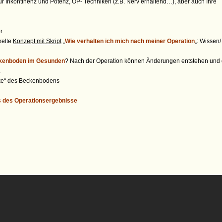
ur Inkontinenz und Potenz, OP- Techniken (z.B. Nerv erhaltend…), aber auch Ihre
r
kelte
Konzept mit Skript
„
Wie verhalten ich mich nach meiner Operation
„: Wissen/
eckenboden im Gesunden
?
Nach der Operation können Änderungen entstehen und 
.
ke“ des Beckenbodens
 des Operationsergebnisse