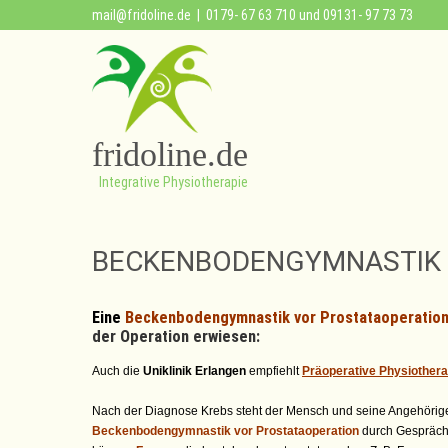
mail@fridoline.de
| 0179- 67 63 710 und 09131- 97 73 73
fridoline.de
Integrative Physiotherapie
BECKENBODENGYMNASTIK 
Eine
Beckenbodengymnastik vor Prostataoperatio
der Operation erwiesen:
Auch die
Uniklinik Erlangen
empfiehlt
Präoperative Physiothera
Nach der Diagnose Krebs steht der Mensch und seine Angehörigen 
Beckenbodengymnastik vor Prostataoperation
durch Gespräch