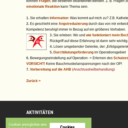
können
Fragen
,
die bestehen beantwortet werden. Z. B. Fragen z
emotionale Reaktion
kann Thema sein.
1.
Sie erhalten
Information
:
Was kommt auf mich zu? Z.B. Kathete
2.
Es geschieht eine
Angstreduzierung
durch das von mir entwic
Kompetenz beruhigt immer in Bezug auf ein größeres Vorhaben.
3.
Sie erleben: Wo und
wie funktioniert mein B
Rückgriff auf diese Erfahrung ist dann sehr wichtig
4.
Lösen umgebender Gelenke, der „Erfolgsgelen
5.
Durchblutungsförderung
im Operationsgebiet
6.
Bewegungseinstellung auf Operation -> Erlernen des
Schutzes
VORSICHT!
Keine Bauchmuskelanspannungen nach der OP!
7.
Vorbereitung auf die AHB
(Anschlussheilbehandlung)
Zurück >
AKTIVITÄTEN
Einzelstunden als Freie Mitarbeiterin
Cookies ermöglichen eine
Cookies
Standort 1: Physiotherapiepraxis