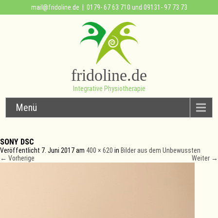
mail@fridoline.de
| 0179- 67 63 710 und 09131- 97 73 73
fridoline.de
Integrative Physiotherapie
Menü
SONY DSC
Veröffentlicht
7. Juni 2017
am
400 × 620
in
Bilder aus dem Unbewussten
←
Vorherige
Weiter
→